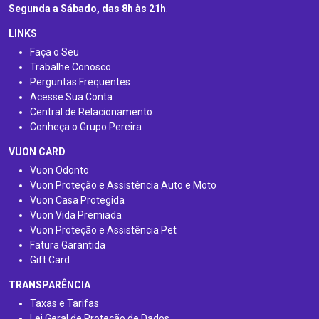
Segunda a Sábado, das 8h às 21h
.
LINKS
Faça o Seu
Trabalhe Conosco
Perguntas Frequentes
Acesse Sua Conta
Central de Relacionamento
Conheça o Grupo Pereira
VUON CARD
Vuon Odonto
Vuon Proteção e Assistência Auto e Moto
Vuon Casa Protegida
Vuon Vida Premiada
Vuon Proteção e Assistência Pet
Fatura Garantida
Gift Card
TRANSPARÊNCIA
Taxas e Tarifas
Lei Geral de Proteção de Dados