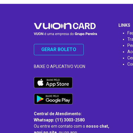
…
LINKS
Fa
Tr
Pe
GERAR BOLETO
Ac
Ce
Co
BAIXE O APLICATIVO VUON
Central de Atendimento:
Whatsapp: (11) 3003-2580
Ou entre em contato com o
nosso chat,
aqui no site,
ou no app.