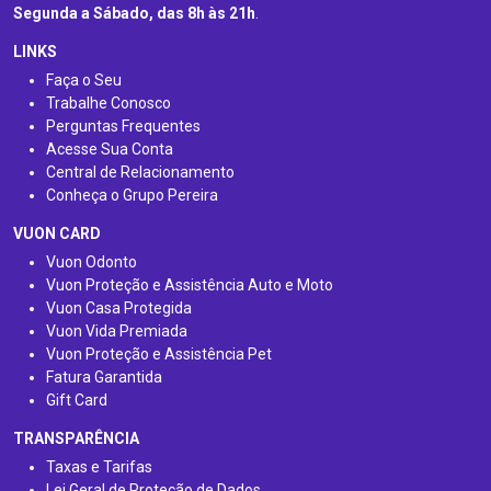
Segunda a Sábado, das 8h às 21h
.
LINKS
Faça o Seu
Trabalhe Conosco
Perguntas Frequentes
Acesse Sua Conta
Central de Relacionamento
Conheça o Grupo Pereira
VUON CARD
Vuon Odonto
Vuon Proteção e Assistência Auto e Moto
Vuon Casa Protegida
Vuon Vida Premiada
Vuon Proteção e Assistência Pet
Fatura Garantida
Gift Card
TRANSPARÊNCIA
Taxas e Tarifas
Lei Geral de Proteção de Dados