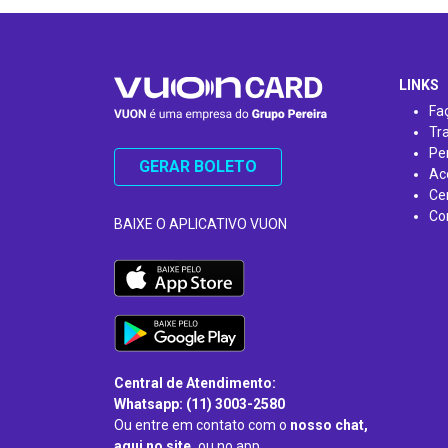
…
LINKS
Fa
Tr
Pe
GERAR BOLETO
Ac
Ce
Co
BAIXE O APLICATIVO VUON
Central de Atendimento:
Whatsapp: (11) 3003-2580
Ou entre em contato com o
nosso chat,
aqui no site,
ou no app.