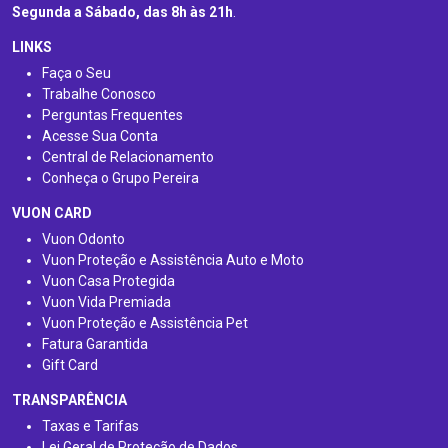
Segunda a Sábado, das 8h às 21h
.
LINKS
Faça o Seu
Trabalhe Conosco
Perguntas Frequentes
Acesse Sua Conta
Central de Relacionamento
Conheça o Grupo Pereira
VUON CARD
Vuon Odonto
Vuon Proteção e Assistência Auto e Moto
Vuon Casa Protegida
Vuon Vida Premiada
Vuon Proteção e Assistência Pet
Fatura Garantida
Gift Card
TRANSPARÊNCIA
Taxas e Tarifas
Lei Geral de Proteção de Dados