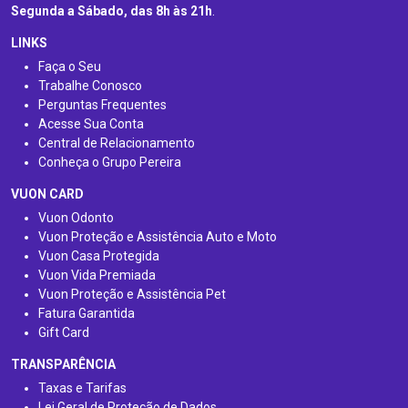
Segunda a Sábado, das 8h às 21h
.
LINKS
Faça o Seu
Trabalhe Conosco
Perguntas Frequentes
Acesse Sua Conta
Central de Relacionamento
Conheça o Grupo Pereira
VUON CARD
Vuon Odonto
Vuon Proteção e Assistência Auto e Moto
Vuon Casa Protegida
Vuon Vida Premiada
Vuon Proteção e Assistência Pet
Fatura Garantida
Gift Card
TRANSPARÊNCIA
Taxas e Tarifas
Lei Geral de Proteção de Dados