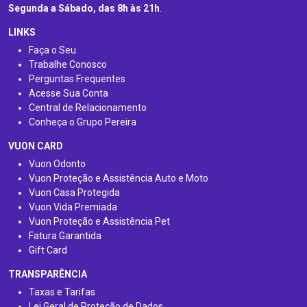
Segunda a Sábado, das 8h às 21h
.
LINKS
Faça o Seu
Trabalhe Conosco
Perguntas Frequentes
Acesse Sua Conta
Central de Relacionamento
Conheça o Grupo Pereira
VUON CARD
Vuon Odonto
Vuon Proteção e Assistência Auto e Moto
Vuon Casa Protegida
Vuon Vida Premiada
Vuon Proteção e Assistência Pet
Fatura Garantida
Gift Card
TRANSPARÊNCIA
Taxas e Tarifas
Lei Geral de Proteção de Dados