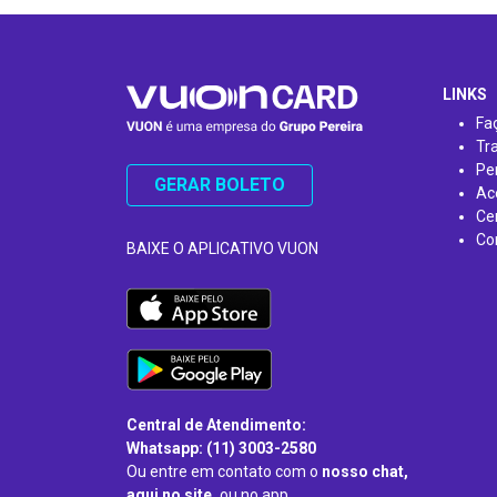
…
LINKS
Fa
Tr
Pe
GERAR BOLETO
Ac
Ce
Co
BAIXE O APLICATIVO VUON
Central de Atendimento:
Whatsapp: (11) 3003-2580
Ou entre em contato com o
nosso chat,
aqui no site,
ou no app.