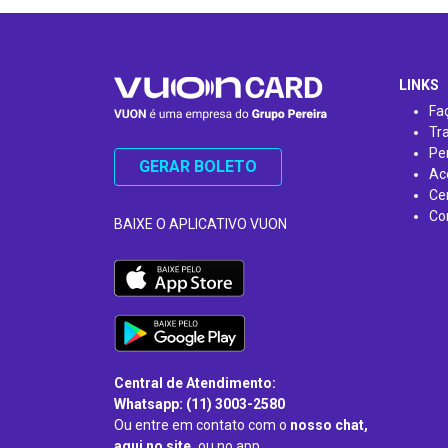
…
LINKS
Fa
Tr
Pe
GERAR BOLETO
Ac
Ce
Co
BAIXE O APLICATIVO VUON
Central de Atendimento:
Whatsapp: (11) 3003-2580
Ou entre em contato com o
nosso chat,
aqui no site,
ou no app.