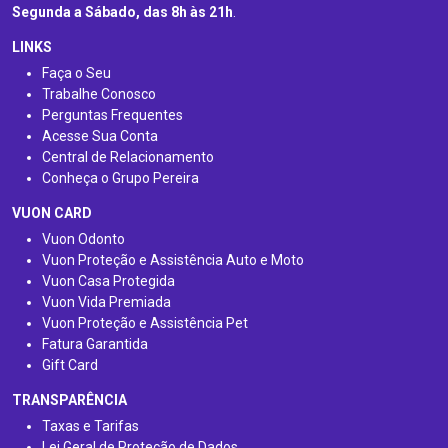
Segunda a Sábado, das 8h às 21h
.
LINKS
Faça o Seu
Trabalhe Conosco
Perguntas Frequentes
Acesse Sua Conta
Central de Relacionamento
Conheça o Grupo Pereira
VUON CARD
Vuon Odonto
Vuon Proteção e Assistência Auto e Moto
Vuon Casa Protegida
Vuon Vida Premiada
Vuon Proteção e Assistência Pet
Fatura Garantida
Gift Card
TRANSPARÊNCIA
Taxas e Tarifas
Lei Geral de Proteção de Dados