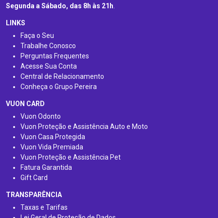
Segunda a Sábado, das 8h às 21h
.
LINKS
Faça o Seu
Trabalhe Conosco
Perguntas Frequentes
Acesse Sua Conta
Central de Relacionamento
Conheça o Grupo Pereira
VUON CARD
Vuon Odonto
Vuon Proteção e Assistência Auto e Moto
Vuon Casa Protegida
Vuon Vida Premiada
Vuon Proteção e Assistência Pet
Fatura Garantida
Gift Card
TRANSPARÊNCIA
Taxas e Tarifas
Lei Geral de Proteção de Dados