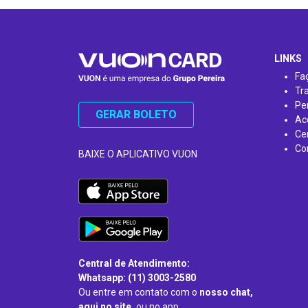
…
LINKS
Fa
Tr
Pe
GERAR BOLETO
Ac
Ce
Co
BAIXE O APLICATIVO VUON
Central de Atendimento:
Whatsapp: (11) 3003-2580
Ou entre em contato com o
nosso chat,
aqui no site,
ou no app.