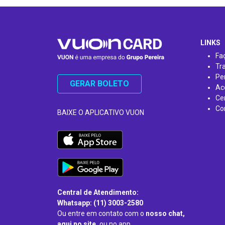
…
LINKS
Fa
Tr
Pe
GERAR BOLETO
Ac
Ce
Co
BAIXE O APLICATIVO VUON
Central de Atendimento:
Whatsapp: (11) 3003-2580
Ou entre em contato com o
nosso chat,
aqui no site,
ou no app.