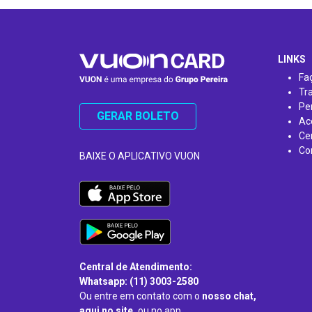
…
LINKS
Fa
Tr
Pe
GERAR BOLETO
Ac
Ce
Co
BAIXE O APLICATIVO VUON
Central de Atendimento:
Whatsapp: (11) 3003-2580
Ou entre em contato com o
nosso chat,
aqui no site,
ou no app.