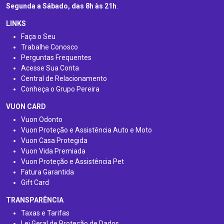
Segunda a Sábado, das 8h às 21h
.
LINKS
Faça o Seu
Trabalhe Conosco
Perguntas Frequentes
Acesse Sua Conta
Central de Relacionamento
Conheça o Grupo Pereira
VUON CARD
Vuon Odonto
Vuon Proteção e Assistência Auto e Moto
Vuon Casa Protegida
Vuon Vida Premiada
Vuon Proteção e Assistência Pet
Fatura Garantida
Gift Card
TRANSPARÊNCIA
Taxas e Tarifas
Lei Geral de Proteção de Dados