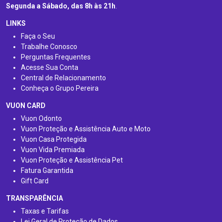
Segunda a Sábado, das 8h às 21h
.
LINKS
Faça o Seu
Trabalhe Conosco
Perguntas Frequentes
Acesse Sua Conta
Central de Relacionamento
Conheça o Grupo Pereira
VUON CARD
Vuon Odonto
Vuon Proteção e Assistência Auto e Moto
Vuon Casa Protegida
Vuon Vida Premiada
Vuon Proteção e Assistência Pet
Fatura Garantida
Gift Card
TRANSPARÊNCIA
Taxas e Tarifas
Lei Geral de Proteção de Dados