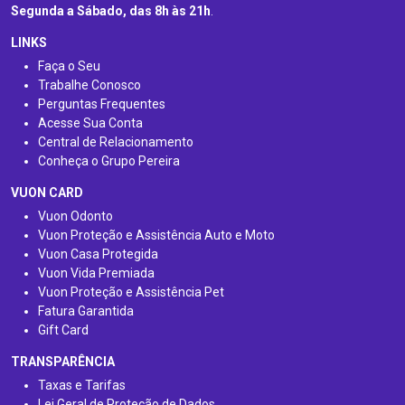
Segunda a Sábado, das 8h às 21h
.
LINKS
Faça o Seu
Trabalhe Conosco
Perguntas Frequentes
Acesse Sua Conta
Central de Relacionamento
Conheça o Grupo Pereira
VUON CARD
Vuon Odonto
Vuon Proteção e Assistência Auto e Moto
Vuon Casa Protegida
Vuon Vida Premiada
Vuon Proteção e Assistência Pet
Fatura Garantida
Gift Card
TRANSPARÊNCIA
Taxas e Tarifas
Lei Geral de Proteção de Dados