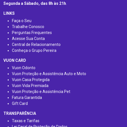
Segunda a Sábado, das 8h às 21h
.
LINKS
Faça o Seu
Trabalhe Conosco
Perguntas Frequentes
Acesse Sua Conta
Central de Relacionamento
Conheça o Grupo Pereira
VUON CARD
Vuon Odonto
Vuon Proteção e Assistência Auto e Moto
Vuon Casa Protegida
Vuon Vida Premiada
Vuon Proteção e Assistência Pet
Fatura Garantida
Gift Card
TRANSPARÊNCIA
Taxas e Tarifas
Lei Geral de Proteção de Dados