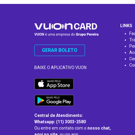
…
LINKS
Fa
Tr
Pe
GERAR BOLETO
Ac
Ce
Co
BAIXE O APLICATIVO VUON
Central de Atendimento:
Whatsapp: (11) 3003-2580
Ou entre em contato com o
nosso chat,
aqui no site,
ou no app.