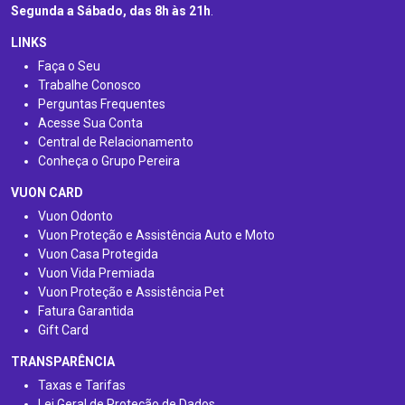
Segunda a Sábado, das 8h às 21h
.
LINKS
Faça o Seu
Trabalhe Conosco
Perguntas Frequentes
Acesse Sua Conta
Central de Relacionamento
Conheça o Grupo Pereira
VUON CARD
Vuon Odonto
Vuon Proteção e Assistência Auto e Moto
Vuon Casa Protegida
Vuon Vida Premiada
Vuon Proteção e Assistência Pet
Fatura Garantida
Gift Card
TRANSPARÊNCIA
Taxas e Tarifas
Lei Geral de Proteção de Dados