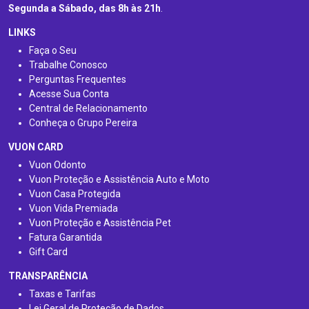
Segunda a Sábado, das 8h às 21h
.
LINKS
Faça o Seu
Trabalhe Conosco
Perguntas Frequentes
Acesse Sua Conta
Central de Relacionamento
Conheça o Grupo Pereira
VUON CARD
Vuon Odonto
Vuon Proteção e Assistência Auto e Moto
Vuon Casa Protegida
Vuon Vida Premiada
Vuon Proteção e Assistência Pet
Fatura Garantida
Gift Card
TRANSPARÊNCIA
Taxas e Tarifas
Lei Geral de Proteção de Dados