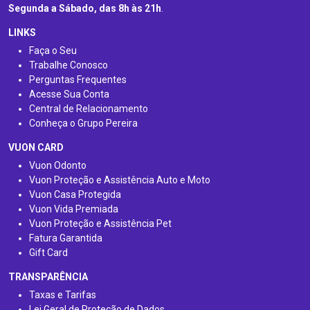
Segunda a Sábado, das 8h às 21h
.
LINKS
Faça o Seu
Trabalhe Conosco
Perguntas Frequentes
Acesse Sua Conta
Central de Relacionamento
Conheça o Grupo Pereira
VUON CARD
Vuon Odonto
Vuon Proteção e Assistência Auto e Moto
Vuon Casa Protegida
Vuon Vida Premiada
Vuon Proteção e Assistência Pet
Fatura Garantida
Gift Card
TRANSPARÊNCIA
Taxas e Tarifas
Lei Geral de Proteção de Dados