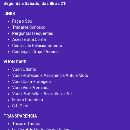
Segunda a Sábado, das 8h às 21h
.
LINKS
Faça o Seu
Trabalhe Conosco
Perguntas Frequentes
Acesse Sua Conta
Central de Relacionamento
Conheça o Grupo Pereira
VUON CARD
Vuon Odonto
Vuon Proteção e Assistência Auto e Moto
Vuon Casa Protegida
Vuon Vida Premiada
Vuon Proteção e Assistência Pet
Fatura Garantida
Gift Card
TRANSPARÊNCIA
Taxas e Tarifas
Lei Geral de Proteção de Dados