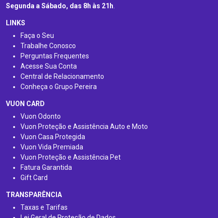
Segunda a Sábado, das 8h às 21h
.
LINKS
Faça o Seu
Trabalhe Conosco
Perguntas Frequentes
Acesse Sua Conta
Central de Relacionamento
Conheça o Grupo Pereira
VUON CARD
Vuon Odonto
Vuon Proteção e Assistência Auto e Moto
Vuon Casa Protegida
Vuon Vida Premiada
Vuon Proteção e Assistência Pet
Fatura Garantida
Gift Card
TRANSPARÊNCIA
Taxas e Tarifas
Lei Geral de Proteção de Dados