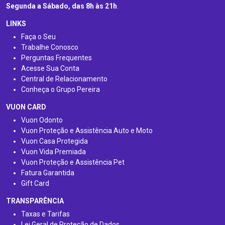
Segunda a Sábado, das 8h às 21h
.
LINKS
Faça o Seu
Trabalhe Conosco
Perguntas Frequentes
Acesse Sua Conta
Central de Relacionamento
Conheça o Grupo Pereira
VUON CARD
Vuon Odonto
Vuon Proteção e Assistência Auto e Moto
Vuon Casa Protegida
Vuon Vida Premiada
Vuon Proteção e Assistência Pet
Fatura Garantida
Gift Card
TRANSPARÊNCIA
Taxas e Tarifas
Lei Geral de Proteção de Dados