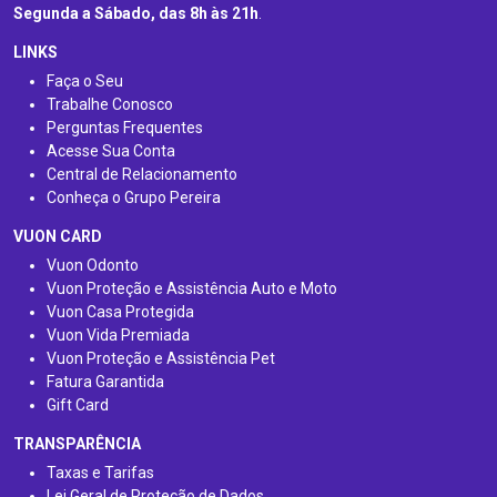
Segunda a Sábado, das 8h às 21h
.
LINKS
Faça o Seu
Trabalhe Conosco
Perguntas Frequentes
Acesse Sua Conta
Central de Relacionamento
Conheça o Grupo Pereira
VUON CARD
Vuon Odonto
Vuon Proteção e Assistência Auto e Moto
Vuon Casa Protegida
Vuon Vida Premiada
Vuon Proteção e Assistência Pet
Fatura Garantida
Gift Card
TRANSPARÊNCIA
Taxas e Tarifas
Lei Geral de Proteção de Dados