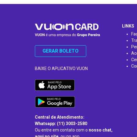
…
LINKS
Fa
Tr
Pe
GERAR BOLETO
Ac
Ce
Co
BAIXE O APLICATIVO VUON
Central de Atendimento:
Whatsapp: (11) 3003-2580
Ou entre em contato com o
nosso chat,
aqui no site,
ou no app.