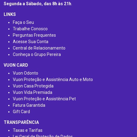
Segunda a Sábado, das 8h às 21h
.
LINKS
Faça o Seu
Trabalhe Conosco
Perguntas Frequentes
Acesse Sua Conta
Central de Relacionamento
Conheça o Grupo Pereira
VUON CARD
Vuon Odonto
Vuon Proteção e Assistência Auto e Moto
Vuon Casa Protegida
Vuon Vida Premiada
Vuon Proteção e Assistência Pet
Fatura Garantida
Gift Card
TRANSPARÊNCIA
Taxas e Tarifas
Lei Geral de Proteção de Dados