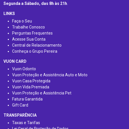
Segunda a Sábado, das 8h às 21h
.
LINKS
Faça o Seu
Trabalhe Conosco
Perguntas Frequentes
Acesse Sua Conta
Central de Relacionamento
Conheça o Grupo Pereira
VUON CARD
Vuon Odonto
Vuon Proteção e Assistência Auto e Moto
Vuon Casa Protegida
Vuon Vida Premiada
Vuon Proteção e Assistência Pet
Fatura Garantida
Gift Card
TRANSPARÊNCIA
Taxas e Tarifas
Lei Geral de Proteção de Dados