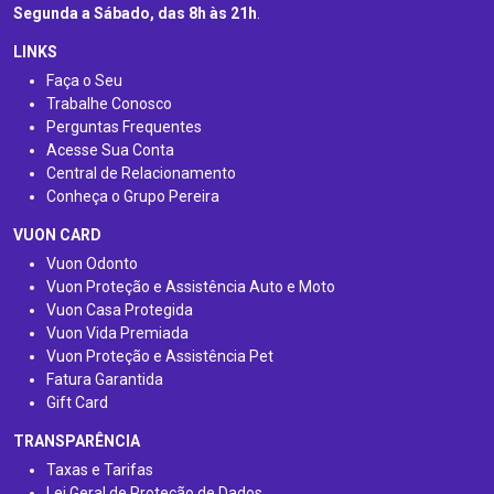
Segunda a Sábado, das 8h às 21h
.
LINKS
Faça o Seu
Trabalhe Conosco
Perguntas Frequentes
Acesse Sua Conta
Central de Relacionamento
Conheça o Grupo Pereira
VUON CARD
Vuon Odonto
Vuon Proteção e Assistência Auto e Moto
Vuon Casa Protegida
Vuon Vida Premiada
Vuon Proteção e Assistência Pet
Fatura Garantida
Gift Card
TRANSPARÊNCIA
Taxas e Tarifas
Lei Geral de Proteção de Dados