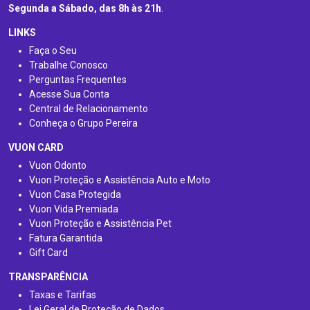
Segunda a Sábado, das 8h às 21h
.
LINKS
Faça o Seu
Trabalhe Conosco
Perguntas Frequentes
Acesse Sua Conta
Central de Relacionamento
Conheça o Grupo Pereira
VUON CARD
Vuon Odonto
Vuon Proteção e Assistência Auto e Moto
Vuon Casa Protegida
Vuon Vida Premiada
Vuon Proteção e Assistência Pet
Fatura Garantida
Gift Card
TRANSPARÊNCIA
Taxas e Tarifas
Lei Geral de Proteção de Dados