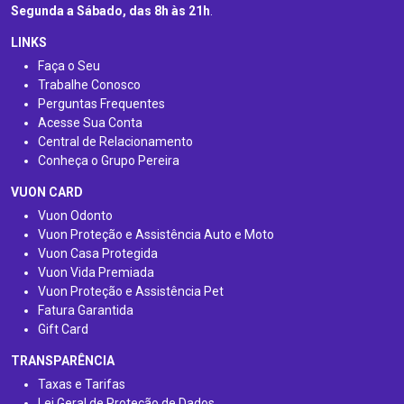
Segunda a Sábado, das 8h às 21h
.
LINKS
Faça o Seu
Trabalhe Conosco
Perguntas Frequentes
Acesse Sua Conta
Central de Relacionamento
Conheça o Grupo Pereira
VUON CARD
Vuon Odonto
Vuon Proteção e Assistência Auto e Moto
Vuon Casa Protegida
Vuon Vida Premiada
Vuon Proteção e Assistência Pet
Fatura Garantida
Gift Card
TRANSPARÊNCIA
Taxas e Tarifas
Lei Geral de Proteção de Dados