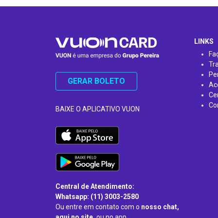
…
LINKS
Fa
Tr
Pe
GERAR BOLETO
Ac
Ce
Co
BAIXE O APLICATIVO VUON
Central de Atendimento:
Whatsapp: (11) 3003-2580
Ou entre em contato com o
nosso chat,
aqui no site,
ou no app.