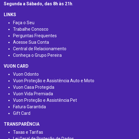
Segunda a Sábado, das 8h às 21h
.
LINKS
Faça o Seu
Trabalhe Conosco
Perguntas Frequentes
Acesse Sua Conta
Central de Relacionamento
Conheça o Grupo Pereira
VUON CARD
Vuon Odonto
Vuon Proteção e Assistência Auto e Moto
Vuon Casa Protegida
Vuon Vida Premiada
Vuon Proteção e Assistência Pet
Fatura Garantida
Gift Card
TRANSPARÊNCIA
Taxas e Tarifas
Lei Geral de Proteção de Dados