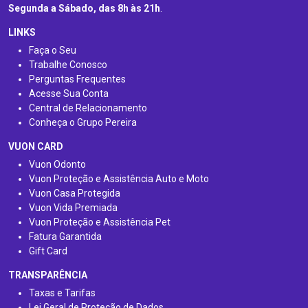
Segunda a Sábado, das 8h às 21h
.
LINKS
Faça o Seu
Trabalhe Conosco
Perguntas Frequentes
Acesse Sua Conta
Central de Relacionamento
Conheça o Grupo Pereira
VUON CARD
Vuon Odonto
Vuon Proteção e Assistência Auto e Moto
Vuon Casa Protegida
Vuon Vida Premiada
Vuon Proteção e Assistência Pet
Fatura Garantida
Gift Card
TRANSPARÊNCIA
Taxas e Tarifas
Lei Geral de Proteção de Dados