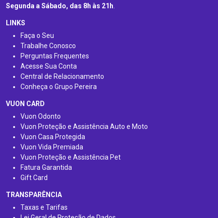
Segunda a Sábado, das 8h às 21h
.
LINKS
Faça o Seu
Trabalhe Conosco
Perguntas Frequentes
Acesse Sua Conta
Central de Relacionamento
Conheça o Grupo Pereira
VUON CARD
Vuon Odonto
Vuon Proteção e Assistência Auto e Moto
Vuon Casa Protegida
Vuon Vida Premiada
Vuon Proteção e Assistência Pet
Fatura Garantida
Gift Card
TRANSPARÊNCIA
Taxas e Tarifas
Lei Geral de Proteção de Dados