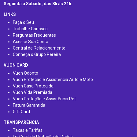
Segunda a Sábado, das 8h às 21h
.
LINKS
Faça o Seu
Trabalhe Conosco
Perguntas Frequentes
Acesse Sua Conta
Central de Relacionamento
Conheça o Grupo Pereira
VUON CARD
Vuon Odonto
Vuon Proteção e Assistência Auto e Moto
Vuon Casa Protegida
Vuon Vida Premiada
Vuon Proteção e Assistência Pet
Fatura Garantida
Gift Card
TRANSPARÊNCIA
Taxas e Tarifas
Lei Geral de Proteção de Dados