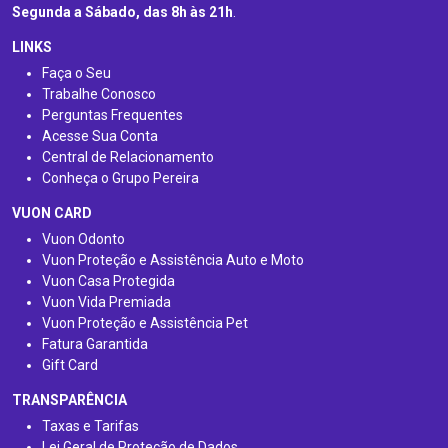
Segunda a Sábado, das 8h às 21h
.
LINKS
Faça o Seu
Trabalhe Conosco
Perguntas Frequentes
Acesse Sua Conta
Central de Relacionamento
Conheça o Grupo Pereira
VUON CARD
Vuon Odonto
Vuon Proteção e Assistência Auto e Moto
Vuon Casa Protegida
Vuon Vida Premiada
Vuon Proteção e Assistência Pet
Fatura Garantida
Gift Card
TRANSPARÊNCIA
Taxas e Tarifas
Lei Geral de Proteção de Dados