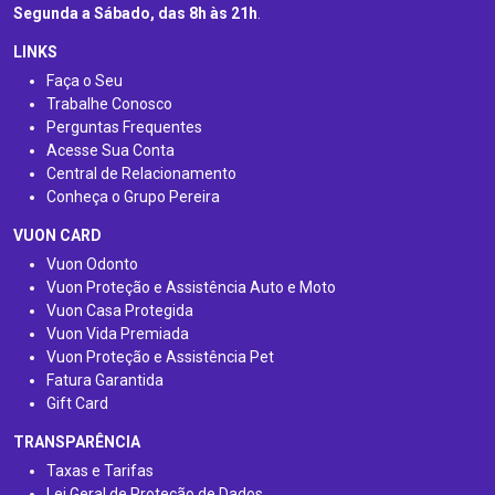
Segunda a Sábado, das 8h às 21h
.
LINKS
Faça o Seu
Trabalhe Conosco
Perguntas Frequentes
Acesse Sua Conta
Central de Relacionamento
Conheça o Grupo Pereira
VUON CARD
Vuon Odonto
Vuon Proteção e Assistência Auto e Moto
Vuon Casa Protegida
Vuon Vida Premiada
Vuon Proteção e Assistência Pet
Fatura Garantida
Gift Card
TRANSPARÊNCIA
Taxas e Tarifas
Lei Geral de Proteção de Dados