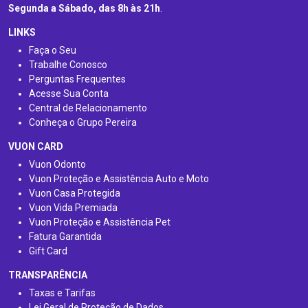
Segunda a Sábado, das 8h às 21h
.
LINKS
Faça o Seu
Trabalhe Conosco
Perguntas Frequentes
Acesse Sua Conta
Central de Relacionamento
Conheça o Grupo Pereira
VUON CARD
Vuon Odonto
Vuon Proteção e Assistência Auto e Moto
Vuon Casa Protegida
Vuon Vida Premiada
Vuon Proteção e Assistência Pet
Fatura Garantida
Gift Card
TRANSPARÊNCIA
Taxas e Tarifas
Lei Geral de Proteção de Dados