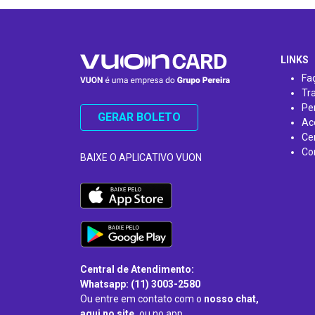
…
LINKS
Fa
Tr
Pe
GERAR BOLETO
Ac
Ce
Co
BAIXE O APLICATIVO VUON
Central de Atendimento:
Whatsapp: (11) 3003-2580
Ou entre em contato com o
nosso chat,
aqui no site,
ou no app.