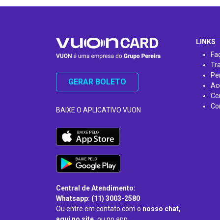
…
LINKS
Fa
Tr
Pe
GERAR BOLETO
Ac
Ce
Co
BAIXE O APLICATIVO VUON
Central de Atendimento:
Whatsapp: (11) 3003-2580
Ou entre em contato com o
nosso chat,
aqui no site,
ou no app.