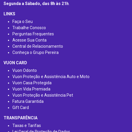
Segunda a Sábado, das 8h às 21h
.
LINKS
Faça o Seu
Trabalhe Conosco
Perguntas Frequentes
Acesse Sua Conta
Central de Relacionamento
Conheça o Grupo Pereira
VUON CARD
Vuon Odonto
Vuon Proteção e Assistência Auto e Moto
Vuon Casa Protegida
Vuon Vida Premiada
Vuon Proteção e Assistência Pet
Fatura Garantida
Gift Card
TRANSPARÊNCIA
Taxas e Tarifas
Lei Geral de Proteção de Dados