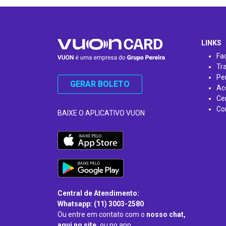
…
LINKS
Fa
Tr
Pe
GERAR BOLETO
Ac
Ce
Co
BAIXE O APLICATIVO VUON
Central de Atendimento:
Whatsapp: (11) 3003-2580
Ou entre em contato com o
nosso chat,
aqui no site,
ou no app.