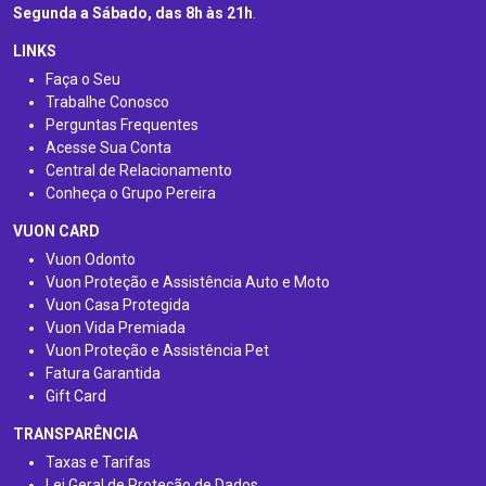
Segunda a Sábado, das 8h às 21h
.
LINKS
Faça o Seu
Trabalhe Conosco
Perguntas Frequentes
Acesse Sua Conta
Central de Relacionamento
Conheça o Grupo Pereira
VUON CARD
Vuon Odonto
Vuon Proteção e Assistência Auto e Moto
Vuon Casa Protegida
Vuon Vida Premiada
Vuon Proteção e Assistência Pet
Fatura Garantida
Gift Card
TRANSPARÊNCIA
Taxas e Tarifas
Lei Geral de Proteção de Dados