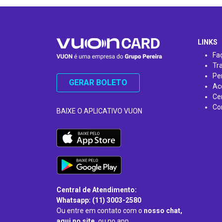
…
LINKS
Fa
Tr
Pe
GERAR BOLETO
Ac
Ce
Co
BAIXE O APLICATIVO VUON
Central de Atendimento:
Whatsapp: (11) 3003-2580
Ou entre em contato com o
nosso chat,
aqui no site,
ou no app.