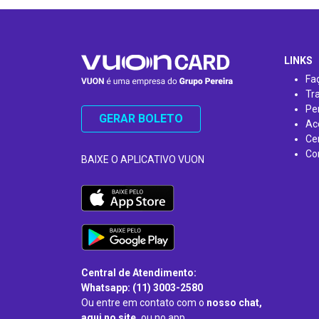
…
LINKS
Fa
Tr
Pe
GERAR BOLETO
Ac
Ce
Co
BAIXE O APLICATIVO VUON
Central de Atendimento:
Whatsapp: (11) 3003-2580
Ou entre em contato com o
nosso chat,
aqui no site,
ou no app.