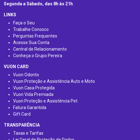
Segunda a Sábado, das 8h às 21h
.
LINKS
Faça o Seu
Trabalhe Conosco
Perguntas Frequentes
Acesse Sua Conta
Central de Relacionamento
Conheça o Grupo Pereira
VUON CARD
Vuon Odonto
Vuon Proteção e Assistência Auto e Moto
Vuon Casa Protegida
Vuon Vida Premiada
Vuon Proteção e Assistência Pet
Fatura Garantida
Gift Card
TRANSPARÊNCIA
Taxas e Tarifas
Lei Geral de Proteção de Dados