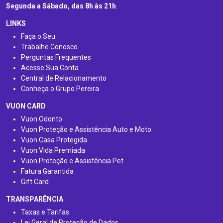
Segunda a Sábado, das 8h às 21h
.
LINKS
Faça o Seu
Trabalhe Conosco
Perguntas Frequentes
Acesse Sua Conta
Central de Relacionamento
Conheça o Grupo Pereira
VUON CARD
Vuon Odonto
Vuon Proteção e Assistência Auto e Moto
Vuon Casa Protegida
Vuon Vida Premiada
Vuon Proteção e Assistência Pet
Fatura Garantida
Gift Card
TRANSPARÊNCIA
Taxas e Tarifas
Lei Geral de Proteção de Dados