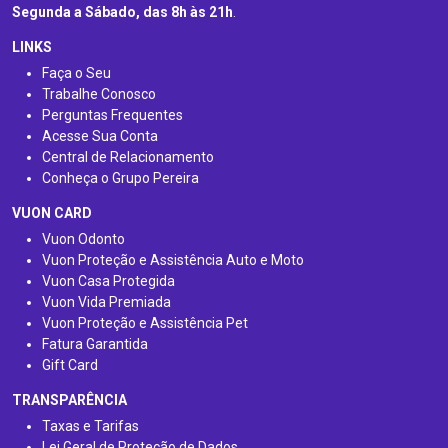
Segunda a Sábado, das 8h às 21h
.
LINKS
Faça o Seu
Trabalhe Conosco
Perguntas Frequentes
Acesse Sua Conta
Central de Relacionamento
Conheça o Grupo Pereira
VUON CARD
Vuon Odonto
Vuon Proteção e Assistência Auto e Moto
Vuon Casa Protegida
Vuon Vida Premiada
Vuon Proteção e Assistência Pet
Fatura Garantida
Gift Card
TRANSPARÊNCIA
Taxas e Tarifas
Lei Geral de Proteção de Dados